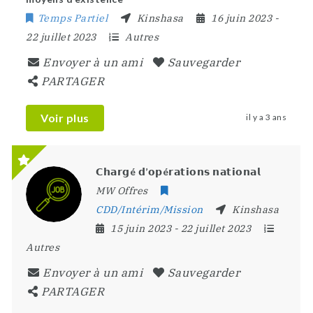
Temps Partiel
Kinshasa
16 juin 2023
-
22 juillet 2023
Autres
Envoyer à un ami
Sauvegarder
PARTAGER
Voir plus
il y a 3 ans
𝗖𝗵𝗮𝗿𝗴é 𝗱’𝗼𝗽é𝗿𝗮𝘁𝗶𝗼𝗻𝘀 𝗻𝗮𝘁𝗶𝗼𝗻𝗮𝗹
MW Offres
CDD/Intérim/Mission
Kinshasa
15 juin 2023
- 22 juillet 2023
Autres
Envoyer à un ami
Sauvegarder
PARTAGER