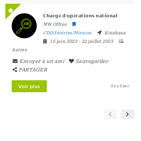
𝗖𝗵𝗮𝗿𝗴é 𝗱’𝗼𝗽é𝗿𝗮𝘁𝗶𝗼𝗻𝘀 𝗻𝗮𝘁𝗶𝗼𝗻𝗮𝗹
MW Offres
CDD/Intérim/Mission
Kinshasa
15 juin 2023
- 22 juillet 2023
Autres
Envoyer à un ami
Sauvegarder
PARTAGER
Voir plus
il y a 3 ans